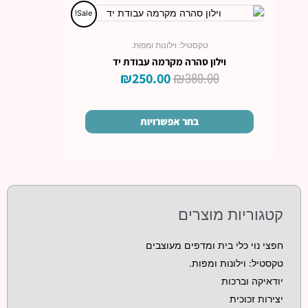
המחיר
המחיר
למוצר
Sale!
זה
המקורי
הנוכחי
יש
היה:
הוא:
טקסטיל: וילונות ומפות.
מספר
₪250.00.
₪380.00.
וילון סהרה מקרמה עבודת יד
סוגים.
₪
380.00
₪
250.00
ניתן
לבחור
את
בחר אפשרויות
האפשרויות
בעמוד
המוצר
קטגוריות מוצרים
חפצי נוי כלי בית ומדפים מעוצבים
טקסטיל: וילונות ומפות.
יודאיקה וברכות
יצירות זכוכית