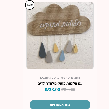
המחיר
המחיר
למוצר
Sale!
זה
המקורי
הנוכחי
יש
היה:
הוא:
מספר
₪38.00.
₪95.00.
סוגים.
ניתן
לבחור
את
האפשרויות
בעמוד
המוצר
חפצי נוי כלי בית ומדפים מעוצבים
ענן חלומות מתוקים לחדר ילדים
₪
95.00
₪
38.00
בחר אפשרויות