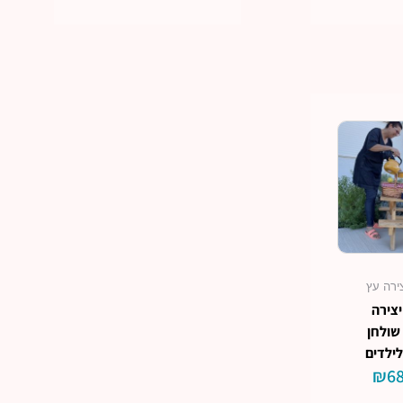
ירה עץ
צירה
שולחן
לילדים
₪
68