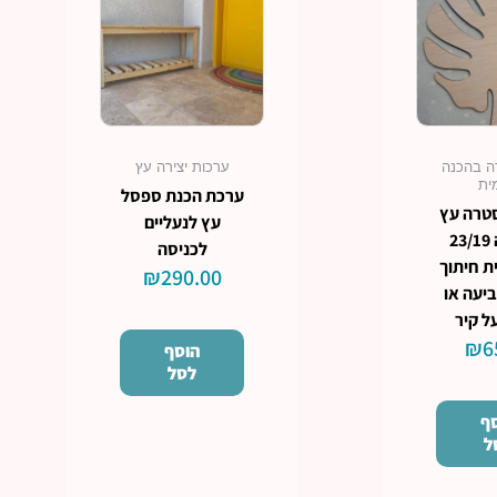
ה בהכנה
ערכות יצירה עץ
ית
ערכת הכנת ספסל
טרה עץ
עץ לנעליים
לצביעה 23/19
לכניסה
ת חיתוך
₪
290.00
ביעה או
ל קיר
₪
6
הוסף
לסל
ף
ל