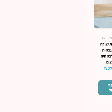
ירה עץ
 יצירה
עצמית
צמחיה
צים
₪
22
ף
ל