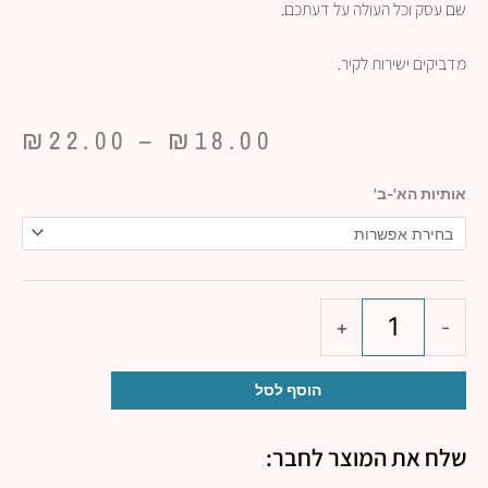
שם עסק וכל העולה על דעתכם.
מדביקים ישירות לקיר.
טו
₪
22.00
–
₪
18.00
מח
כמות
אותיות הא'-ב'
עד
של
⁦₪22.00⁩
אותיות
קרמיקה
לשלט
לפי
+
-
בחירה
הוסף לסל
שלח את המוצר לחבר: