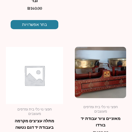
ובד
₪
140.00
בחר אפשרויות
למוצר
זה
יש
מספר
סוגים.
ניתן
לבחור
את
האפשרו
חפצי נוי כלי בית ומדפים
בעמוד
חפצי נוי כלי בית ומדפים
מעוצבים
מעוצבים
המוצר
מאזניים ציור עבודת יד
מתלה עציצים מקרמה
בורדו
בעבודת יד דגם נטשה