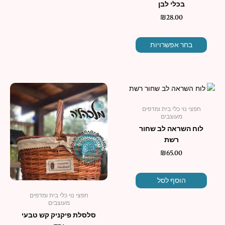
בכלי לבן
₪
28.00
בחר אפשרויות
למוצר
זה
חפצי נוי כלי בית ומדפים
יש
מעוצבים
מספר
לוח השראה לב שחור
סוגים.
רשת
ניתן
₪
65.00
לבחור
את
האפשרו
הוסף לסל
בעמוד
חפצי נוי כלי בית ומדפים
המוצר
מעוצבים
סלסלת פיקניק קש טבעי