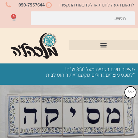
ילוג
לתאום הגעה לחנות או לסדנאות התקשרו
050-7557644
תוכן
חיפוש
חיפוש
0
עגלת
קניות
משלוח חינם בקנייה מעל 350 ש"ח!
*למעט מוצרים גדולים מקטגוריית ריהוט לבית
Sale!