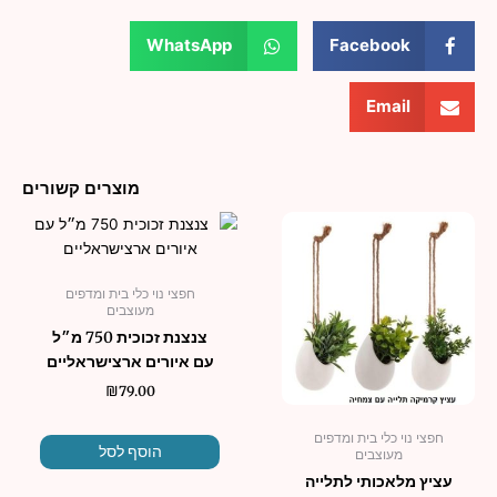
WhatsApp
Facebook
Email
מוצרים קשורים
למוצר
זה
יש
חפצי נוי כלי בית ומדפים
מספר
מעוצבים
סוגים.
צנצנת זכוכית 750 מ״ל
ניתן
עם איורים ארצישראליים
לבחור
₪
79.00
את
האפשרויות
חפצי נוי כלי בית ומדפים
בעמוד
הוסף לסל
מעוצבים
המוצר
עציץ מלאכותי לתלייה