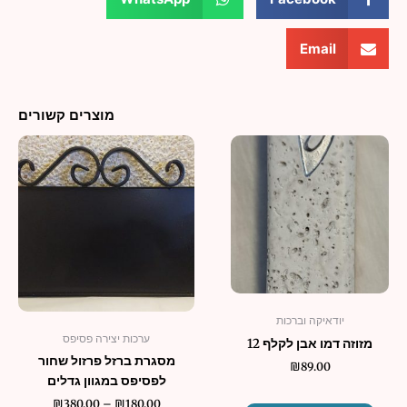
Email
מוצרים קשורים
טווח
למוצר
מחירים:
זה
יש
עד
מספר
סוגים.
ניתן
לבחור
את
האפשרו
יודאיקה וברכות
בעמוד
ערכות יצירה פסיפס
מזוזה דמו אבן לקלף 12
המוצר
מסגרת ברזל פרזול שחור
₪
89.00
לפסיפס במגוון גדלים
₪
380.00
–
₪
180.00