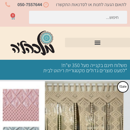
ילוג
לתאום הגעה לחנות או לסדנאות התקשרו
050-7557644
תוכן
חיפוש
חיפוש
0
עגלת
קניות
משלוח חינם בקנייה מעל 350 ש"ח!
*למעט מוצרים גדולים מקטגוריית ריהוט לבית
Sale!