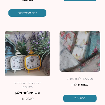
₪
89.00
בחר אפשרויות
למוצר
זה
יש
מספר
סוגים.
ניתן
לבחור
את
האפשרו
טקסטיל: וילונות ומפות.
בעמוד
חפצי נוי כלי בית ומדפים
מפות שולחן
המוצר
מעוצבים
שעון שולחני מלבן
קרא עוד
₪
120.00