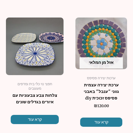
אזל מן המלאי
ערכות יצירה פסיפס
חפצי נוי כלי בית ומדפים
ערכת יצירה עצמית
מעוצבים
גווני ״ענבל״ באבני
צלחות צבע צבעוניות עם
פסיפס זכוכית diy
איורים בגדלים שונים
₪
120.00
קרא עוד
קרא עוד