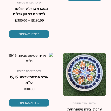
ערכות יצירה פסיפס
המוצר
מסגרת ברזל פרזול שחור
לפסיפס במגוון גדלים
₪
380.00
–
₪
180.00
בחר אפשרויות
למוצר
זה
יש
ערכות יצירה פסיפס
מספר
אריח פסיפס צבעוני 15/15
סוגים.
ס״מ
ניתן
לבחור
₪
10.00
את
האפשרו
בחר אפשרויות
ערכות יצירה פסיפס
בעמוד
ערכת יצירה משפחתית
המוצר