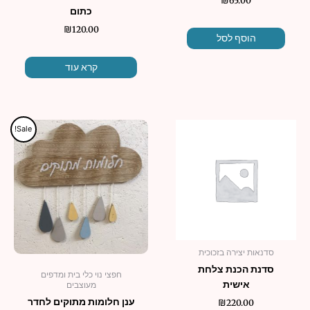
₪
65.00
כתום
₪
120.00
הוסף לסל
קרא עוד
המחיר
המחיר
למוצר
Sale!
המקורי
הנוכחי
זה
היה:
הוא:
יש
₪38.00.
₪95.00.
מספר
סוגים.
ניתן
לבחור
את
האפשרו
סדנאות יצירה בזכוכית
בעמוד
סדנת הכנת צלחת
חפצי נוי כלי בית ומדפים
המוצר
אישית
מעוצבים
ענן חלומות מתוקים לחדר
₪
220.00