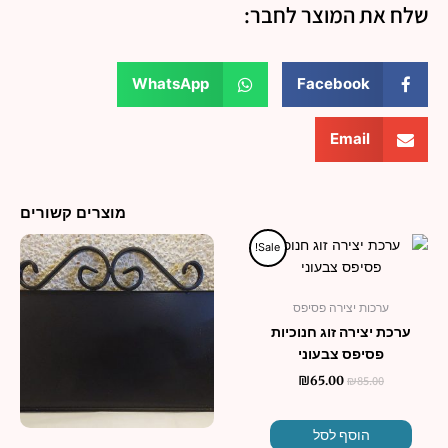
שלח את המוצר לחבר:
WhatsApp
Facebook
Email
מוצרים קשורים
המחיר
המחיר
טווח
למוצר
Sale!
המקורי
הנוכחי
מחירים:
זה
היה:
הוא:
יש
₪85.00.
₪65.00.
עד
ערכות יצירה פסיפס
מספר
ערכת יצירה זוג חנוכיות
סוגים.
פסיפס צבעוני
ניתן
לבחור
₪
85.00
₪
65.00
את
האפשרו
הוסף לסל
בעמוד