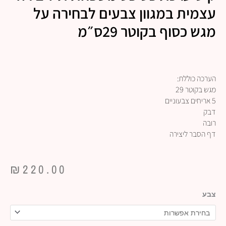
עצמית במגוון צבעים לבחירה על
מגש כסוף בקוטר 29ס״מ
הערכה כוללת:
מגש בקוטר 29
5 אריחים צבעוניים
דבק
רובה
דף הסבר ליצירה
₪
220.00
כמות
צבע
של
קיט
ערכת