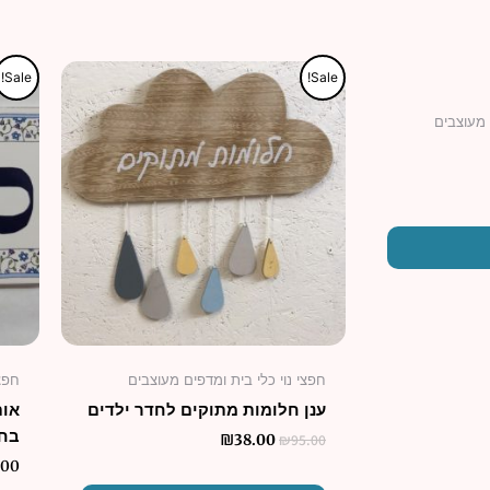
המחיר
המחיר
למוצר
Sale!
Sale!
המקורי
הנוכחי
זה
היה:
הוא:
 מעוצבים
יש
₪38.00.
₪95.00.
מספר
סוגים.
ניתן
לבחור
את
האפשרויות
בעמוד
המוצר
חפצי נוי כלי בית ומדפים מעוצבים
חפצי
ענן חלומות מתוקים לחדר ילדים
אות
בח
₪
95.00
₪
38.00
.00