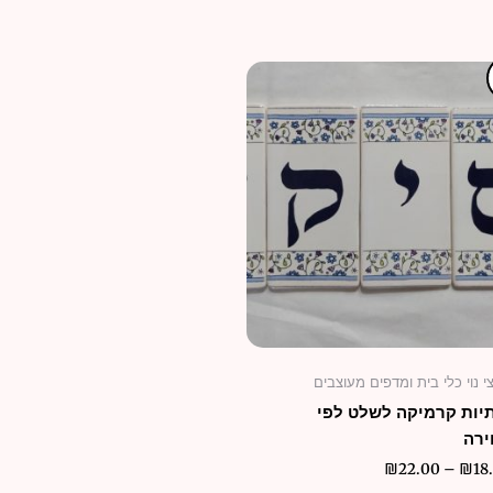
טווח
למוצר
מחירים:
זה
יש
עד
מספר
סוגים.
ניתן
לבחור
את
האפשרויות
בעמוד
המוצר
 נוי כלי בית ומדפים מעוצבים
יות קרמיקה לשלט לפי
ירה
₪
22.00
–
₪
18