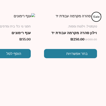
המחיר
המחיר
למוצר
Sale!
המקורי
הנוכחי
זה
היה:
הוא:
טקסטיל: וילונות ומפות.
חפצי נוי כלי בית ומדפים
יש
₪250.00.
₪380.00.
וילון סהרה מקרמה עבודת יד
ענף רימונים
מספר
סוגים.
₪
380.00
₪
55.00
₪
250.00
ניתן
לבחור
בחר אפשרויות
הוסף לסל
את
האפשרויות
בעמוד
המוצר