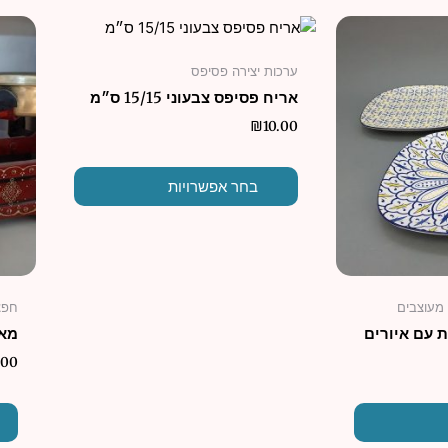
למוצר
זה
ערכות יצירה פסיפס
יש
אריח פסיפס צבעוני 15/15 ס״מ
מספר
סוגים.
₪
10.00
ניתן
לבחור
בחר אפשרויות
את
האפשרויות
בעמוד
המוצר
 מעוצבים
חפצי
 עם איורים
מאז
.00